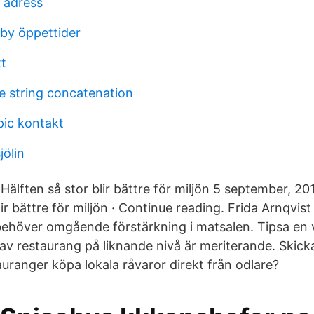
 adress
by öppettider
tt
ve string concatenation
pic kontakt
jölin
Hälften så stor blir bättre för miljön 5 september, 201
lir bättre för miljön · Continue reading. Frida Arnqvis
behöver omgående förstärkning i matsalen. Tipsa en v
t av restaurang på liknande nivå är meriterande. Skic
auranger köpa lokala råvaror direkt från odlare?