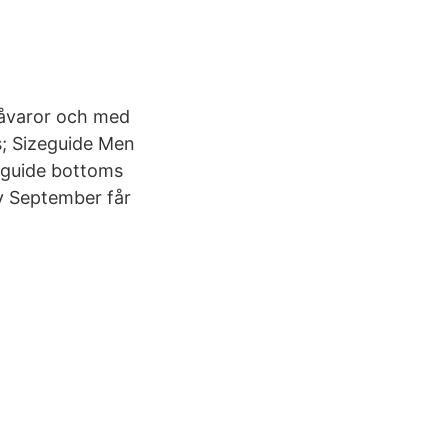
råvaror och med
es; Sizeguide Men
zeguide bottoms
av September får