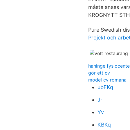
måste anses vara
KROGNYTT STHLM: 
Pure Swedish dis
Projekt och arbe
haninge fysiocente
gör ett cv
model cv romana
ubFKq
Jr
Yv
KBKq