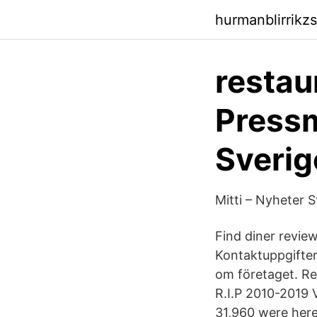
hurmanblirrikz
restau
Pressm
Sverig
Mitti – Nyheter 
Find diner revie
Kontaktuppgifter
om företaget. Re
R.I.P 2010-2019 V
31,960 were here.