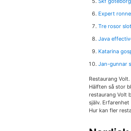
Skf göteborg
Expert ronne
Tre rosor slo
Java effecti
Katarina gos
Jan-gunnar s
Restaurang Volt. 
Hälften så stor b
restaurang Volt 
själv. Erfarenhe
Hur kan fler rest