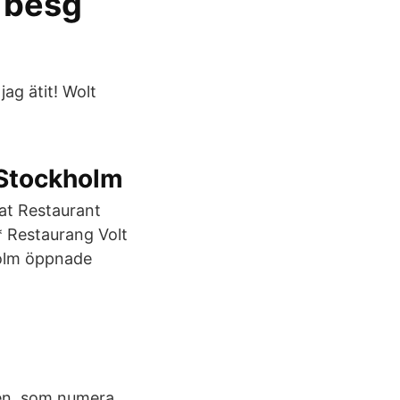
 besg
ag ätit! Wolt
 Stockholm
t Restaurant
* Restaurang Volt
holm öppnade
igen. som numera