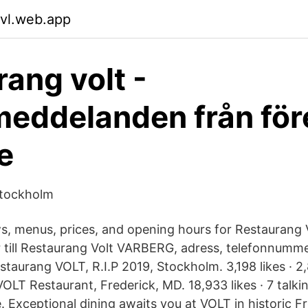
svl.web.app
rang volt -
eddelanden från före
e
Stockholm
ws, menus, prices, and opening hours for Restaurang 
 till Restaurang Volt VARBERG, adress, telefonnumme
staurang VOLT, R.I.P 2019, Stockholm. 3,198 likes · 2
OLT Restaurant, Frederick, MD. 18,933 likes · 7 talkin
 Exceptional dining awaits you at VOLT in historic Fr