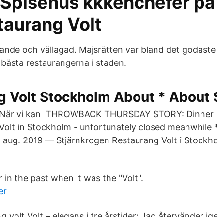
 Spisehus kkkenchefer pa
taurang Volt
nde och vällagad. Majsrätten var bland det godaste j
 bästa restaurangerna i staden.
g Volt Stockholm About * About
När vi kan THROWBACK THURSDAY STORY: Dinner a
Volt in Stockholm - unfortunately closed meanwhile 
7 aug. 2019 — Stjärnkrogen Restaurang Volt i Stock
in the past when it was the "Volt".
er
ng volt Volt – elegans i tre årstider: Jag återvänder 