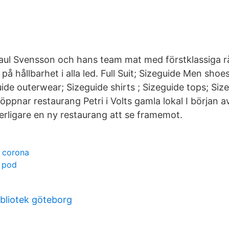
Paul Svensson och hans team mat med förstklassiga 
 på hållbarhet i alla led. Full Suit; Sizeguide Men sho
uide outerwear; Sizeguide shirts ; Sizeguide tops; Si
 öppnar restaurang Petri i Volts gamla lokal I början 
rligare en ny restaurang att se framemot.
 corona
 pod
ibliotek göteborg