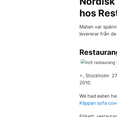
Nordisk
hos Res
Maten var spänna
levererar från de
Restauran
⭐️, Stockholm 2
2010.
We had eaten her 
Klippan sofa cov
Etikett: restaura