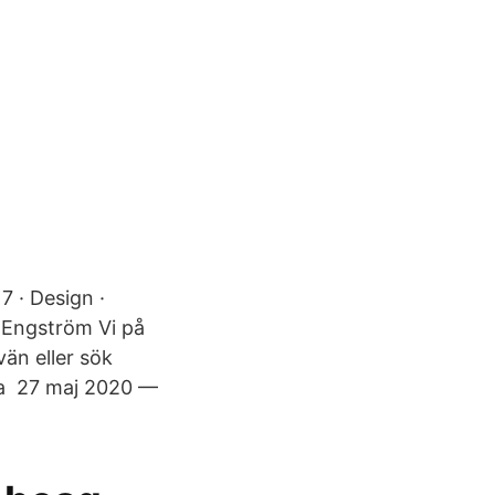
7 · Design ·
t Engström Vi på
än eller sök
ka​ 27 maj 2020 —