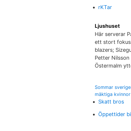
rKTar
Ljushuset
Här serverar 
ett stort fokus
blazers; Sizeg
Petter Nilsson
Östermalm ytte
Sommar sverige
mäktiga kvinnor
Skatt bros
Öppettider b