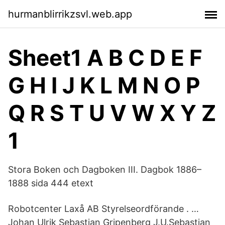
hurmanblirrikzsvl.web.app
Sheet1 A B C D E F
G H I J K L M N O P
Q R S T U V W X Y Z
1
Stora Boken och Dagboken III. Dagbok 1886–
1888 sida 444 etext
Robotcenter Laxå AB Styrelseordförande . …
Johan Ulrik Sebastian Gripenberg J.U.Sebastian