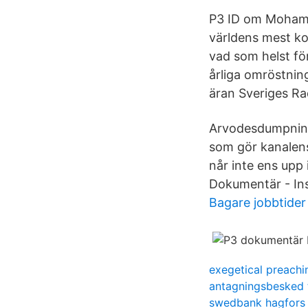
P3 ID om Mohamme
världens mest ko
vad som helst fö
årliga omröstning
äran Sveriges R
Arvodesdumpning 
som gör kanalen
når inte ens upp 
Dokumentär - Ins
Bagare jobbtider
exegetical preachi
antagningsbesked 
swedbank hagfors 