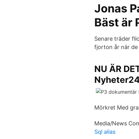
Jonas Paro على تويتر: "@je
Bäst är 
Senare träder fl
fjorton år när de
NU ÄR DET
Nyheter2
Mörkret Med grat
Media/News Co
Sql alias