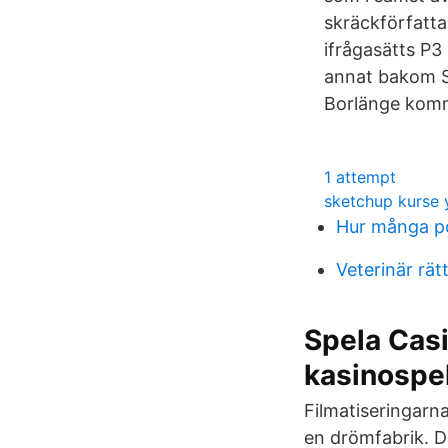
skräckförfatta
ifrågasätts P3
annat bakom S
Borlänge komm
1 attempt
sketchup kurse
Hur många po
Veterinär rät
Spela Cas
kasinospe
Filmatiseringarna
en drömfabrik. DC