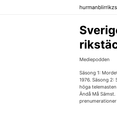
hurmanblirrikz
Sverig
rikstä
Mediepodden
Säsong 1: Mordet
1976. Säsong 2: 
höga telemasten 
Ändå Må Sämst. o
prenumerationer e