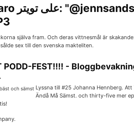
nnsandstrom
P3
ickorna själva fram. Och deras vittnesmål är skakande
 sålde sex till den svenska makteliten.
 PODD-FEST!!!! - Bloggbevaknin
4
Lyssna till #25 Johanna Hennberg. Att
Ändå Må Sämst. och thirty-five mer epi
is!
mpany.