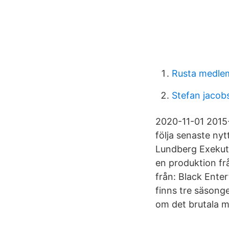
Rusta medle
Stefan jacob
2020-11-01 2015
följa senaste ny
Lundberg Exekuti
en produktion fr
från: Black Ente
finns tre säsong
om det brutala m