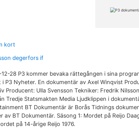
m kort
sson degerfors if
-12-28 P3 kommer bevaka rättegången i sina progra
tt i P3 Nyheter. En dokumentär av Axel Winqvist Prod
v Producent: Ulla Svensson Tekniker: Fredrik Nilss
ån Tredje Statsmakten Media Ljudklippen i dokumen
rtainment BT Dokumentär är Borås Tidnings dokument
er av BT Dokumentär. Säsong 1: Mordet på Reijo Daag 
ordet på 14-årige Reijo 1976.