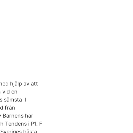
ed hjälp av att
 vid en
s sämsta I
d från
v Barnens har
h Tendens i P1. F
 Sveriges bästa