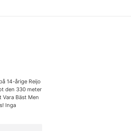
på 14-årige Reijo
ot den 330 meter
tt Vara Bäst Men
s! Inga