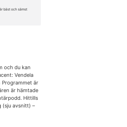
m och du kan
ucent: Vendela
on Programmet är
tären är hämtade
ärpodd. Hittills
(sju avsnitt) –