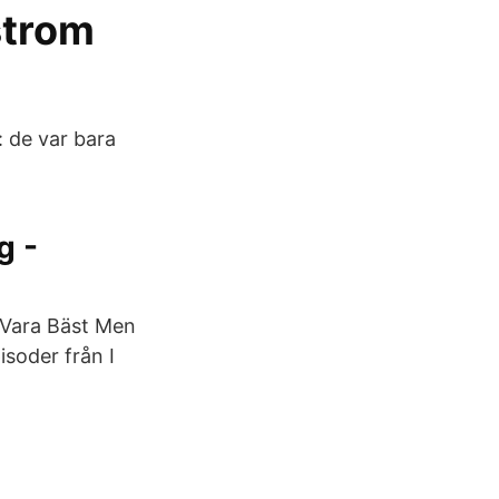
: de var bara
g -
 Vara Bäst Men
soder från I