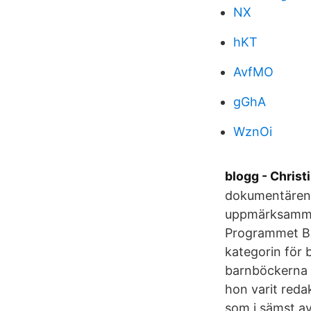
NX
hKT
AvfMO
gGhA
WznOi
blogg - Chris
dokumentären g
uppmärksamma 
Programmet Bä
kategorin för 
barnböckerna 
hon varit reda
som i sämst av