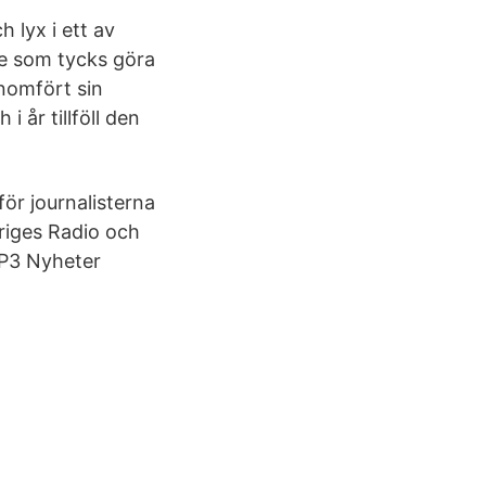
lyx i ett av
re som tycks göra
nomfört sin
 år tillföll den
r journalisterna
riges Radio och
 P3 Nyheter