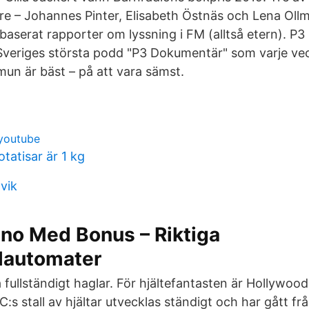
re – Johannes Pinter, Elisabeth Östnäs och Lena Ollm
 baserat rapporter om lyssning i FM (alltså etern). P3 
veriges största podd "P3 Dokumentär" som varje vec
un är bäst – på att vara sämst.
 youtube
tatisar är 1 kg
tvik
ino Med Bonus – Riktiga
lautomater
 fullständigt haglar. För hjältefantasten är Hollywoo
:s stall av hjältar utvecklas ständigt och har gått 