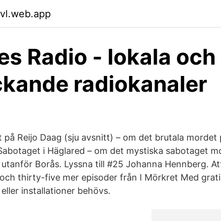
svl.web.app
es Radio - lokala och
ckande radiokanaler
 på Reijo Daag (sju avsnitt) – om det brutala mordet 
Sabotaget i Häglared – om det mystiska sabotaget m
utanför Borås. Lyssna till #25 Johanna Hennberg. A
ch thirty-five mer episoder från I Mörkret Med grati
ller installationer behövs.