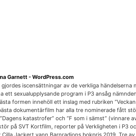
tina Garnett - WordPress.com
jordes iscensättningar av de verkliga händelserna m
ett sexualupplysande program i P3 ansåg nämnden
sta formen innehöll ett inslag med rubriken ”Veckan
bästa dokumentärfilm har alla tre nominerade fått stö
”Dagens katastrofer” och ”F som i sämst” (vinnare a
ktör på SVT Kortfilm, reporter på Verkligheten i P3 oc
 Cilla Jackert vann Barnradions bokpris 2019. Tre av