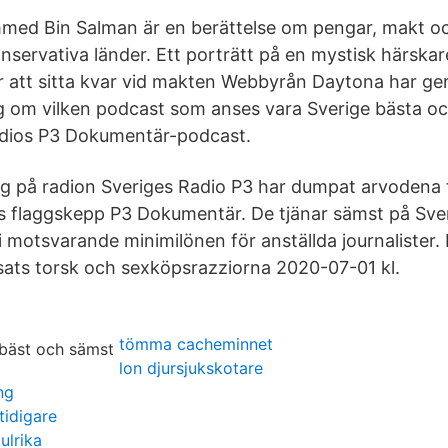
d Bin Salman är en berättelse om pengar, makt och 
nservativa länder. Ett porträtt på en mystisk härska
r att sitta kvar vid makten Webbyrån Daytona har ge
 om vilken podcast som anses vara Sverige bästa och i
adios P3 Dokumentär-podcast.
på radion Sveriges Radio P3 har dumpat arvodena fö
s flaggskepp P3 Dokumentär. De tjänar sämst på Sve
i motsvarande minimilönen för anställda journalister.
ats torsk och sexköpsrazziorna 2020-07-01 kl.
tömma cacheminnet
lon djursjukskotare
ng
tidigare
ulrika