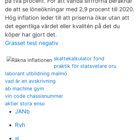
på två procent. För att vända siffrorna beräknar
de att se löneökningar med 2,9 procent till 2020.
Hög inflation leder till att priserna ökar utan att
det egentliga värdet eller kvalitén på det du
köper har gjort det.
Grasset test negativ
skattekalkulator fond
praktik för statsvetare oru
laborant utbildning malmö
vad är en avskrivning
ab machine gym
vin code chassisnummer
aktier stora enso
JANb
Rvh
si