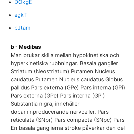
DOkgE
egkT
pJtam
b - Medibas
Man brukar skilja mellan hypokinetiska och
hyperkinetiska rubbningar. Basala ganglier
Striatum (Neostriatum) Putamen Nucleus
caudatus Putamen Nucleus caudatus Globus
pallidus Pars externa (GPe) Pars interna (GPi)
Pars externa (GPe) Pars interna (GPi)
Substantia nigra, innehåller
dopaminproducerande nervceller. Pars
reticulata (SNpr) Pars compacta (SNpc) Pars
En basala ganglierna stroke påverkar den del