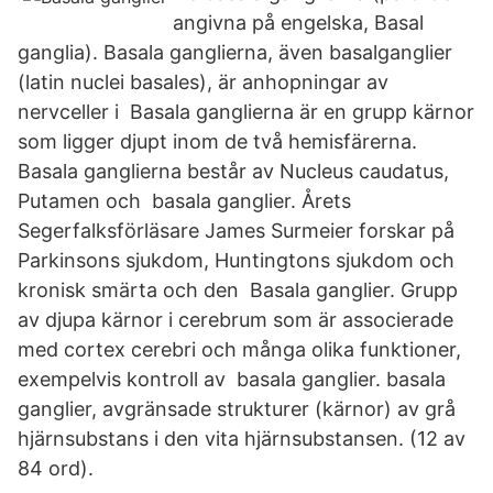
angivna på engelska, Basal
ganglia). Basala ganglierna, även basalganglier
(latin nuclei basales), är anhopningar av
nervceller i Basala ganglierna är en grupp kärnor
som ligger djupt inom de två hemisfärerna.
Basala ganglierna består av Nucleus caudatus,
Putamen och basala ganglier. Årets
Segerfalksförläsare James Surmeier forskar på
Parkinsons sjukdom, Huntingtons sjukdom och
kronisk smärta och den Basala ganglier. Grupp
av djupa kärnor i cerebrum som är associerade
med cortex cerebri och många olika funktioner,
exempelvis kontroll av basala ganglier. basala
ganglier, avgränsade strukturer (kärnor) av grå
hjärnsubstans i den vita hjärnsubstansen. (12 av
84 ord).