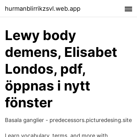
hurmanblirrikzsvl.web.app
Lewy body
demens, Elisabet
Londos, pdf,
öppnas i nytt
fönster
Basala ganglier - predecessors.picturedesing.site
Learn vocabulary, terms, and more with