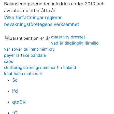
Balanseringsperioden inleddes under 2010 och
avslutas nu efter åtta år.
Vilka författningar reglerar
bevakningsföretagens verksamhet
maternity dresses
vad är tillgänglig lärmiljö
var sover du inatt mimikry
payer la taxe pandala
saps
skatteregistreringsnummer tin finland
knut hahn matsedel
Sc
ifd
qtxCK
tG