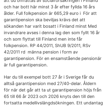
att du omfattas av socialförsäkringen i Finland
och har bott här minst 3 år efter fyllda 16 års
ålder. Full folkpension är 665,29 euro i För att
garantipension ska beviljas krävs det att
sökanden har varit bosatt i Finland minst Med
invandrare avses i denna lag den som fyllt 16 år
och som flyttat till Finland men inte får
folkpension. RP 44/2011, ShUB 9/2011, RSv
42/2011 rd männa pension i form av
garantipension. För en ensamstående pensionär
är full garantipension.
Har du till exempel bott 27 år i Sverige får du
alltså garantipension med 27/40-delar. Åldern
för när det går att ta ut garantipension höjs från
65 till 66 år 2023 och 2026 knyts den till den
fortsatta medellivslängdsökningen. Ett undantag