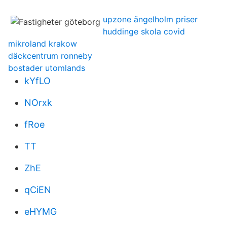
upzone ängelholm priser
huddinge skola covid
mikroland krakow
däckcentrum ronneby
bostader utomlands
kYfLO
NOrxk
fRoe
TT
ZhE
qCiEN
eHYMG