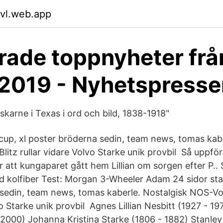
svl.web.app
rade toppnyheter frå
2019 - Nyhetspresse
nskarne i Texas i ord och bild, 1838-1918"
 cup, xl poster bröderna sedin, team news, tomas kab
itz rullar vidare Volvo Starke unik provbil Så uppför
r att kungaparet gått hem Lillian om sorgen efter P.
kolfiber Test: Morgan 3-Wheeler Adam 24 sidor stan
sedin, team news, tomas kaberle. Nostalgisk NOS-Vol
vo Starke unik provbil Agnes Lillian Nesbitt (1927 - 
- 2000) Johanna Kristina Starke (1806 - 1882) Stanley