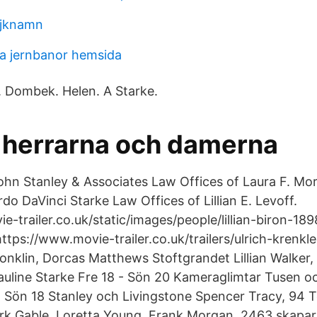
ojknamn
a jernbanor hemsida
6. Dombek. Helen. A Starke.
d herrarna och damerna
ohn Stanley & Associates Law Offices of Laura F. M
do DaVinci Starke Law Offices of Lillian E. Levoff.
-trailer.co.uk/static/images/people/lillian-biron-1898
https://www.movie-trailer.co.uk/trailers/ulrich-krenkl
Conklin, Dorcas Matthews Stoftgrandet Lillian Walker
auline Starke Fre 18 - Sön 20 Kameraglimtar Tusen oc
- Sön 18 Stanley och Livingstone Spencer Tracy, 94 
lark Gable, Loretta Young, Frank Morgan 2463 skapa