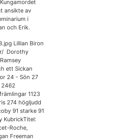
r, Kungamordet
t ansikte av
eminarium i
an och Erik.
.jpg Lillian Biron
er/ Dorothy
, Ramsey
h ett Sickan
Tor 24 - Sön 27
r 2462
främlingar 1123
ris 274 högljudd
coby 91 starke 91
 KubrickTitel:
cet-Roche,
organ Freeman