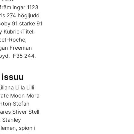
främlingar 1123
ris 274 högljudd
coby 91 starke 91
 KubrickTitel:
cet-Roche,
organ Freeman
loyd, F35 244.
 issuu
liana Lilla Lilli
serrate Moon Mora
anton Stefan
res Stiver Stell
 Stanley
lemen, spion i