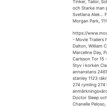
Tinker, Tailor, 
och Starke man på
Svetlana Alek… F
Morgan Park, 111.
https://www.movie
- Movie Trailers 
Dalton, William 
Marceline Day, P
Carlsson Tor 15 
Styv i korken C
annanstans 2461 
stanley 1123 räk
274 rymling 274 
anmärkningsvärd 
Doctor Sleep oc
Chanelle Peloso,