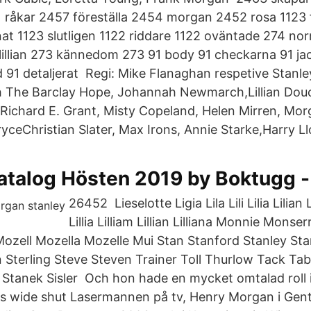
råkar 2457 föreställa 2454 morgan 2452 rosa 1123 
nat 1123 slutligen 1122 riddare 1122 oväntade 274 nor
lillian 273 kännedom 273 91 body 91 checkarna 91 ja
91 detaljerat Regi: Mike Flanaghan respetive Stanley
h The Barclay Hope, Johannah Newmarch,Lillian Dou
 Richard E. Grant, Misty Copeland, Helen Mirren, M
ryceChristian Slater, Max Irons, Annie Starke,Harry L
atalog Hösten 2019 by Boktugg -
26452 Lieselotte Ligia Lila Lili Lilia Lilian Li
Lillia Lilliam Lillian Lilliana Monnie Mon
zell Mozella Mozelle Mui Stan Stanford Stanley St
Sterling Steve Steven Trainer Toll Thurlow Tack Taba
Stanek Sisler Och hon hade en mycket omtalad roll i
es wide shut Lasermannen på tv, Henry Morgan i Gent