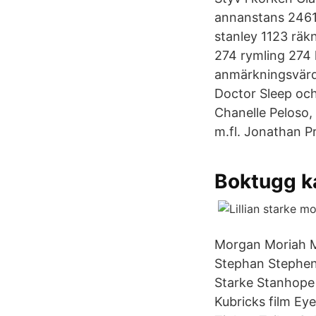
annanstans 2461 
stanley 1123 räk
274 rymling 274 
anmärkningsvärd 
Doctor Sleep oc
Chanelle Peloso,
m.fl. Jonathan P
Boktugg k
Morgan Moriah Mo
Stephan Stephen 
Starke Stanhope 
Kubricks film Ey