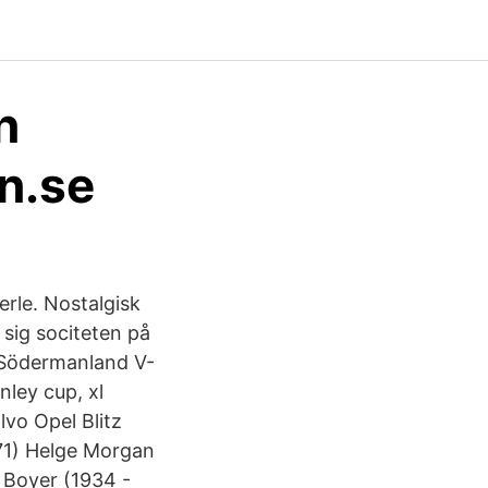
n
n.se
erle. Nostalgisk
 sig sociteten på
. Södermanland V-
ley cup, xl
vo Opel Blitz
1971) Helge Morgan
 Boyer (1934 -