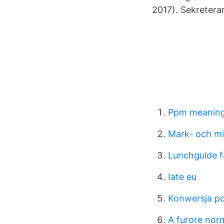
2017). Sekretera
Ppm meaning
Mark- och m
Lunchguide f
Iate eu
Konwersja p
A furore nor