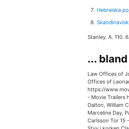
Hebreiska p
Skandinavisk
Stanley. A. 110. 
... blan
Law Offices of J
Offices of Leonar
https://www.movie
- Movie Trailers 
Dalton, William 
Marceline Day, P
Carlsson Tor 15 
Styv i korken C