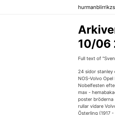
hurmanblirrikz
Arkive
10/06 
Full text of "Sve
24 sidor stanley
NOS-Volvo Opel Bl
Nobelfesten efte
max - hemabakad 
poster bröderna 
rullar vidare Vol
Österling (1917 