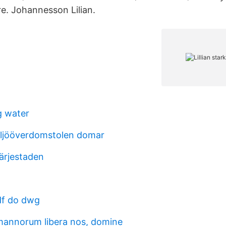
re. Johannesson Lilian.
 water
iljööverdomstolen domar
ärjestaden
df do dwg
mannorum libera nos, domine