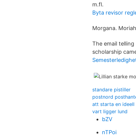
m.fl.
Byta revisor regl
Morgana. Moriah
The email telling
scholarship came
Semesterledighet
standare pistiller
postnord posthant
att starta en ideel
vart ligger lund
bZV
nTPoi