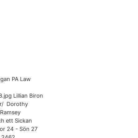
organ PA Law
.jpg Lillian Biron
er/ Dorothy
, Ramsey
h ett Sickan
Tor 24 - Sön 27
r 2462