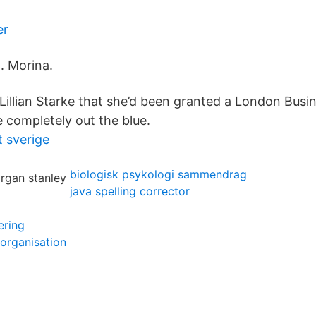
er
. Morina.
 Lillian Starke that she’d been granted a London Bus
 completely out the blue.
 sverige
biologisk psykologi sammendrag
java spelling corrector
ering
l organisation