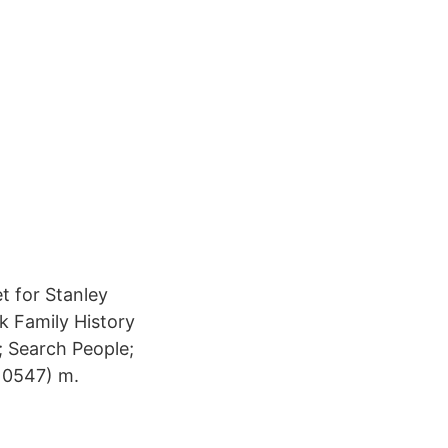
t for Stanley
k Family History
; Search People;
10547) m.