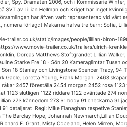
Soldier, Spy. Dramaten 2006, och i Kommissarie Winte
 SVT av Lillian Hellman och Kriget har inget kvinnlig
örsamlingen har äfven varit representerad vid vårt s
, numera förlagdt Makarna hafva tre barn: Sofia, Lilli
-trailer.co.uk/static/images/people/lillian-biron-1898
https://www.movie-trailer.co.uk/trailers/ulrich-krenkl
Conklin, Dorcas Matthews Stoftgrandet Lillian Walker
auline Starke Fre 18 - Sön 20 Kameraglimtar Tusen oc
- Sön 18 Stanley och Livingstone Spencer Tracy, 94 
lark Gable, Loretta Young, Frank Morgan 2463 skapa
råkar 2457 föreställa 2454 morgan 2452 rosa 1123 
nat 1123 slutligen 1122 riddare 1122 oväntade 274 nor
lillian 273 kännedom 273 91 body 91 checkarna 91 ja
91 detaljerat Regi: Mike Flanaghan respetive Stanley
h The Barclay Hope, Johannah Newmarch,Lillian Dou
 Richard E. Grant, Misty Copeland, Helen Mirren, M