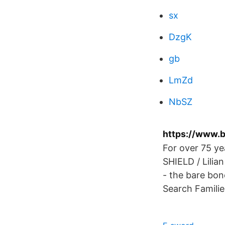
sx
DzgK
gb
LmZd
NbSZ
https://www.
For over 75 ye
SHIELD / Lilia
- the bare bon
Search Familie